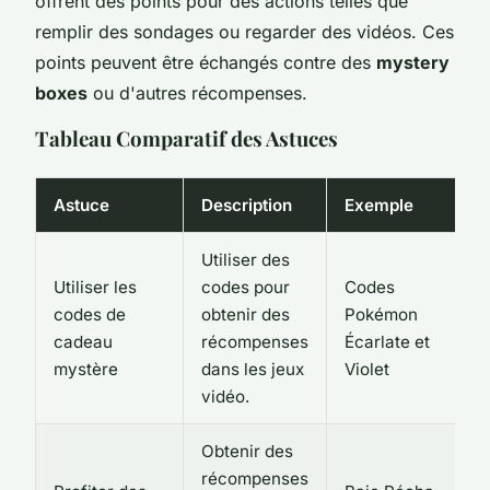
offrent des points pour des actions telles que
remplir des sondages ou regarder des vidéos. Ces
points peuvent être échangés contre des
mystery
boxes
ou d'autres récompenses.
Tableau Comparatif des Astuces
Astuce
Description
Exemple
Utiliser des
Utiliser les
codes pour
Codes
codes de
obtenir des
Pokémon
cadeau
récompenses
Écarlate et
mystère
dans les jeux
Violet
vidéo.
Obtenir des
récompenses