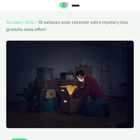
Accueil
›
Actu
›
10 astuces pour recevoir votre mystery box
gratuite sans effort