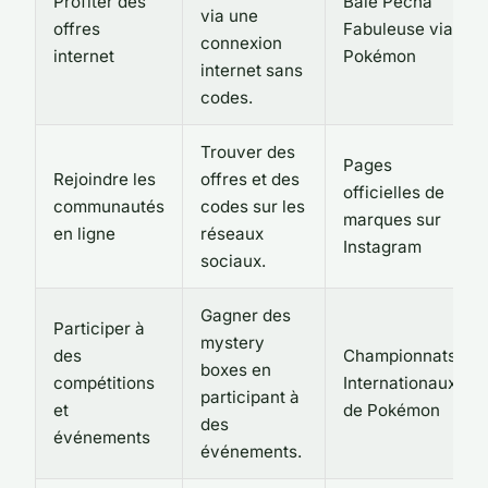
Profiter des
Baie Pécha
via une
offres
Fabuleuse via
connexion
internet
Pokémon
internet sans
codes.
Trouver des
Pages
Rejoindre les
offres et des
officielles de
communautés
codes sur les
marques sur
en ligne
réseaux
Instagram
sociaux.
Gagner des
Participer à
mystery
des
Championnats
boxes en
compétitions
Internationaux
participant à
et
de Pokémon
des
événements
événements.