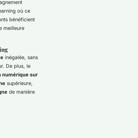
mpagnement
earning où ce
ants bénéficient
e meilleure
ing
ne
inégalée, sans
r. De plus, le
on numérique sur
gne
supérieure,
gne
de manière