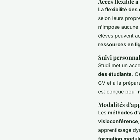
Accès flexible à
La flexibilité des
selon leurs propr
n'impose aucune c
élèves peuvent acc
ressources en li
Suivi personnal
Studi met un accen
des étudiants
. C
CV et à la prépara
est conçue pour
Modalités d'app
Les
méthodes d'a
visioconférence
apprentissage dyn
formation modul