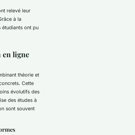
nt relevé leur
Grâce à la
s étudiants ont pu
 en ligne
binant théorie et
 concrets. Cette
oins évolutifs des
rise des études à
ion sont souvent
formes