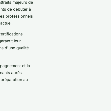
traits majeurs de
ants de débuter à
des professionnels
actuel.
ertifications
arantit leur
ns d'une qualité
mpagnement et la
nnants après
a préparation au