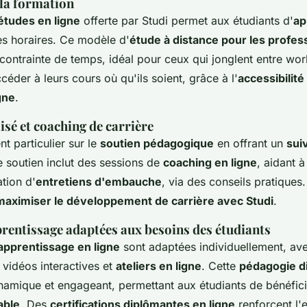
 la formation
 études en ligne
offerte par Studi permet aux étudiants d'
ap
es horaires. Ce modèle d'
étude à distance pour les profes
ontrainte de temps, idéal pour ceux qui jonglent entre wor
éder à leurs cours où qu'ils soient, grâce à l'
accessibilité
gne
.
isé et coaching de carrière
t particulier sur le
soutien pédagogique
en offrant un
sui
e soutien inclut des sessions de
coaching en ligne
, aidant à
tion d'
entretiens d'embauche
, via des conseils pratiques
maximiser le développement de carrière avec Studi
.
rentissage adaptées aux besoins des étudiants
pprentissage en ligne
sont adaptées individuellement, av
, vidéos interactives et
ateliers en ligne
. Cette
pédagogie di
amique et engageant, permettant aux étudiants de bénéfici
able
. Des
certifications diplômantes en ligne
renforcent l'