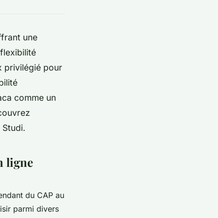
ffrant une
exibilité
 privilégié pour
ilité
taca comme un
écouvrez
Studi.
n ligne
tendant du CAP au
sir parmi divers