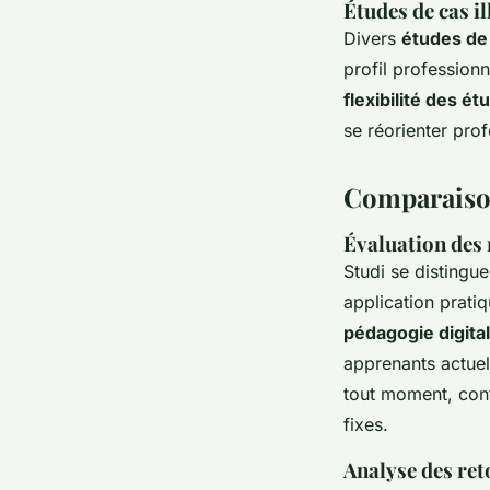
Études de cas il
Divers
études de
profil professionn
flexibilité des ét
se réorienter pro
Comparaison
Évaluation des
Studi se distingu
application pratiq
pédagogie digita
apprenants actuel
tout moment, cont
fixes.
Analyse des ret