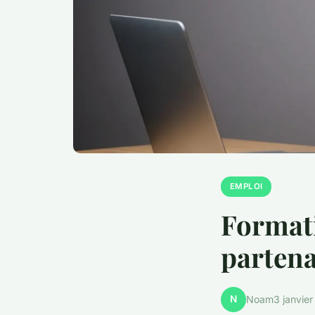
EMPLOI
Formati
partena
N
Noam
3 janvie