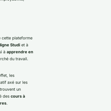
e cette plateforme
igne Studi
et à
si à
apprendre en
ché du travail.
fet, les
tif axé sur les
trouvent un
té des
cours à
ères
.