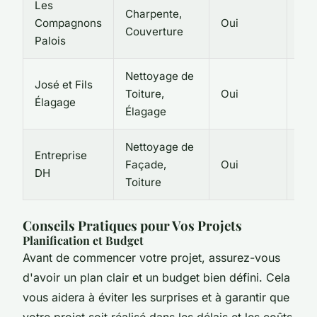
Les
Charpente,
Compagnons
Oui
4,7
Couverture
Palois
Nettoyage de
José et Fils
Toiture,
Oui
4,5
Élagage
Élagage
Nettoyage de
Entreprise
Façade,
Oui
4,4
DH
Toiture
Conseils Pratiques pour Vos Projets
Planification et Budget
Avant de commencer votre projet, assurez-vous
d'avoir un plan clair et un budget bien défini. Cela
vous aidera à éviter les surprises et à garantir que
votre projet soit réalisé dans les délais et les coûts