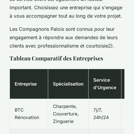
important. Choisissez une entreprise qui s'engage
à vous accompagner tout au long de votre projet.
Les Compagnons Palois sont connus pour leur
engagement à répondre aux demandes de leurs
clients avec professionnalisme et courtoisie2).
Tableau Comparatif des Entreprises
Éva
Service
Entreprise
Spécialisation
des
d'Urgence
Cli
Charpente,
BTC
7j/7,
Couverture,
4,8
Rénovation
24h/24
Zinguerie