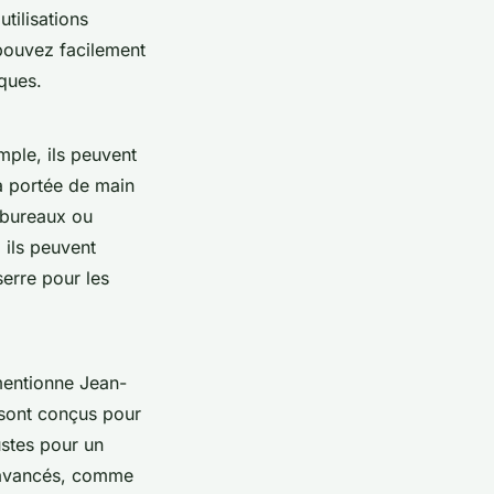
utilisations
pouvez facilement
iques.
ple, ils peuvent
à portée de main
bureaux
ou
, ils peuvent
serre
pour les
mentionne
Jean-
 sont conçus pour
ustes pour un
é avancés, comme