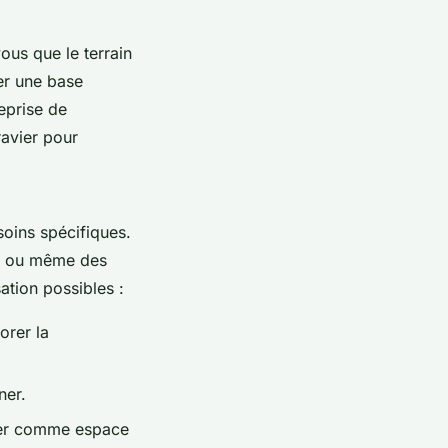
vous que le terrain
er une base
reprise de
ravier pour
oins spécifiques.
n, ou même des
ation possibles :
orer la
ner.
iner comme espace