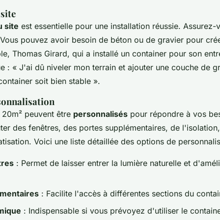
site
 site
est essentielle pour une installation réussie. Assurez-
e. Vous pouvez avoir besoin de béton ou de gravier pour cré
ple,
Thomas Girard
, qui a installé un container pour son ent
ue : «
J'ai dû niveler mon terrain et ajouter une couche de g
ontainer soit bien stable
».
sonnalisation
e 20m² peuvent être
personnalisés
pour répondre à vos bes
er des fenêtres, des portes supplémentaires, de l'isolatio
isation. Voici une liste détaillée des options de personnalis
tres
: Permet de laisser entrer la lumière naturelle et d'améli
émentaires
: Facilite l'accès à différentes sections du contai
rmique
: Indispensable si vous prévoyez d'utiliser le conta