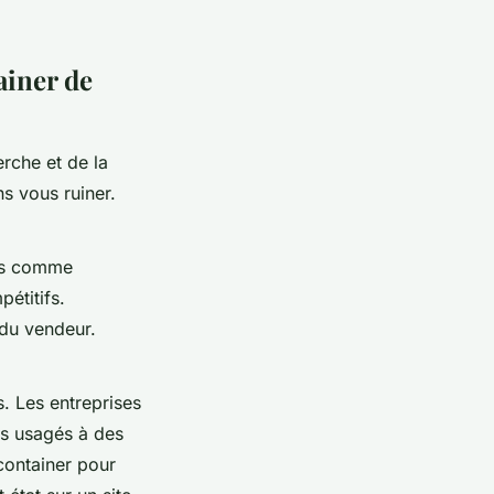
ainer de
rche et de la
ns vous ruiner.
tes comme
étitifs.
 du vendeur.
. Les entreprises
rs usagés à des
container pour