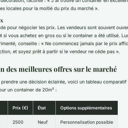
 décoration, raconte : «
J'ai trouvé un container en excellent
es locales pour la moitié du prix du marché
».
ix
de pour négocier les prix. Les vendeurs sont souvent ouver
t si vous achetez en gros ou si le container a été utilisé.
Lu
imenté, conseille : «
Ne commencez jamais par le prix aff
tion, et soyez prêt à partir si le vendeur ne cède pas
».
 des meilleures offres sur le marché
 prendre une décision éclairée, voici un tableau comparatif
pour un container de 20m² :
Prix (€)
État
Options supplémentaires
r
2500
Neuf
Personnalisation possible