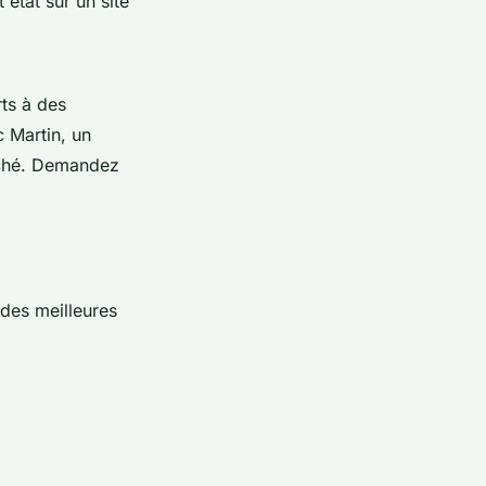
 état sur un site
ts à des
c Martin
, un
iché. Demandez
 des meilleures