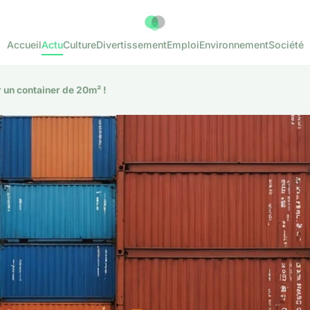
Accueil
Actu
Culture
Divertissement
Emploi
Environnement
Société
 un container de 20m² !