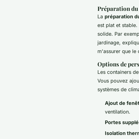
Préparation du 
La
préparation du
est plat et stabl
solide. Par exem
jardinage, expliq
m'assurer que le c
Options de per
Les containers d
Vous pouvez ajout
systèmes de climat
Ajout de fenê
ventilation.
Portes suppl
Isolation the