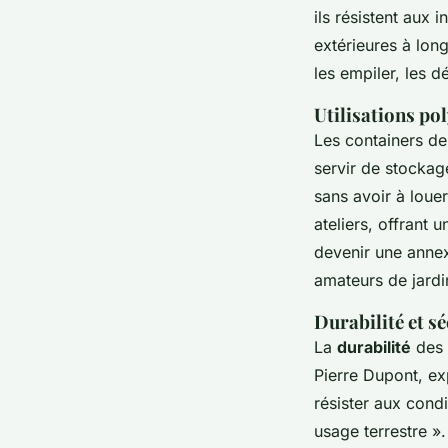
ils résistent aux 
extérieures à long
les empiler, les 
Utilisations po
Les containers de
servir de
stockag
sans avoir à loue
ateliers
, offrant u
devenir une
anne
amateurs de jardi
Durabilité et sé
La
durabilité
des 
Pierre Dupont
, e
résister aux cond
usage terrestre
».