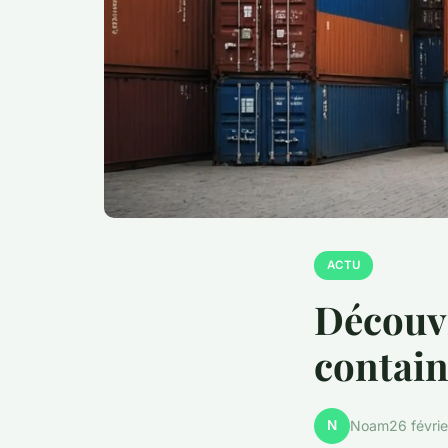
ACTU
Découvr
contain
N
Noam
26 févri