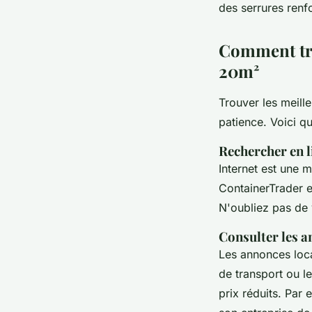
des serrures renf
Comment tro
20m²
Trouver les meill
patience. Voici qu
Rechercher en l
Internet est une 
ContainerTrader
e
N'oubliez pas de v
Consulter les a
Les annonces loca
de transport ou l
prix réduits. Par