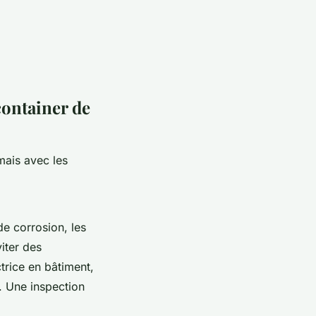
 container de
mais avec les
de corrosion, les
viter des
ctrice en bâtiment,
r. Une inspection