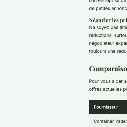
son entreprise de
de petites annonc
Négocier les pr
Ne soyez pas timi
réductions, surtou
négociateur expér
toujours une réduc
Comparaison
Pour vous aider à
offres actuelles 
Fournisseur
ContainerTrade