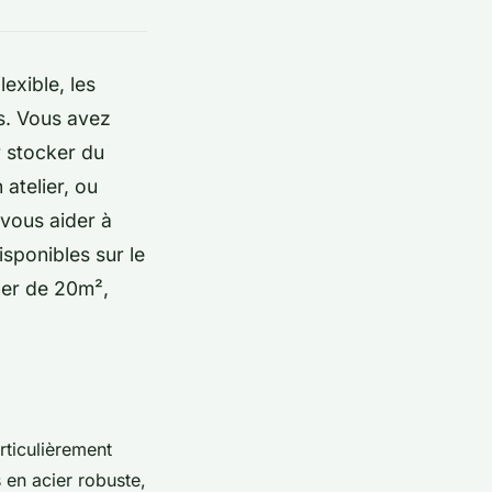
exible, les
us. Vous avez
r stocker du
atelier, ou
vous aider à
isponibles sur le
ner de 20m²,
rticulièrement
 en acier robuste,