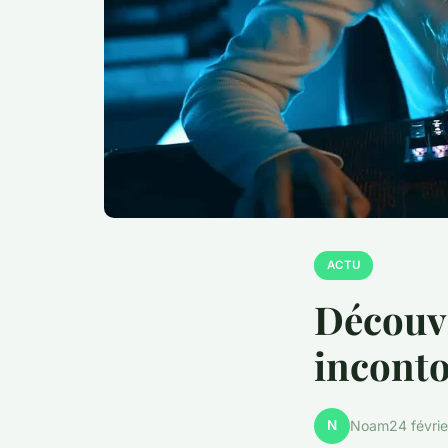
ACTU
Découv
incont
N
Noam
24 févri