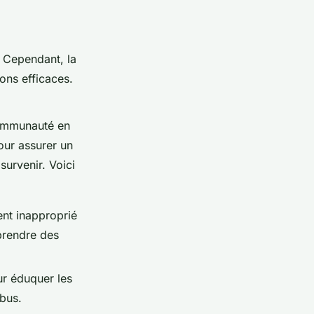
 Cependant, la
ons efficaces.
communauté en
ur assurer un
urvenir. Voici
ent inapproprié
prendre des
r éduquer les
bus.