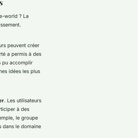
s
he-world ? La
issement.
eurs peuvent créer
rté a permis à des
is pu accomplir
es idées les plus
er
. Les utilisateurs
ticiper à des
emple, le groupe
s dans le domaine