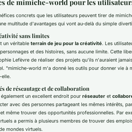
es de mimiche-world pour les utilisateur
néfices concrets que les utilisateurs peuvent tirer de mimic
une multitude d'avantages qui vont au-delà du simple divert
éativité sans limites
t un véritable
terrain de jeu pour la créativité
. Les utilisat
ersonnages et des histoires, sans aucune limite. Cette libe
phie Lefèvre de réaliser des projets qu'ils n'auraient jama
el.
"mimiche-world m'a donné les outils pour donner vie à m
elle.
s de réseautage et de collaboration
 également un excellent endroit pour
réseauter
et
collabor
ter avec des personnes partageant les mêmes intérêts, par
et même trouver des opportunités professionnelles. Par ex
rtuels
a permis à plusieurs membres de trouver des emploi
de mondes virtuels.