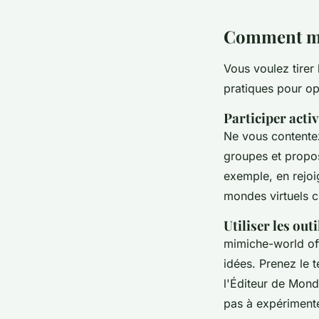
Comment ma
Vous voulez tirer
pratiques pour op
Participer act
Ne vous contentez
groupes et propos
exemple, en rejo
mondes virtuels cr
Utiliser les out
mimiche-world off
idées. Prenez le 
l'
Éditeur de Mon
pas à expérimente