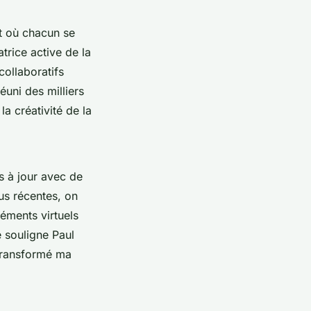
t où chacun se
trice active de la
collaboratifs
éuni des milliers
a créativité de la
s à jour avec de
lus récentes, on
éments virtuels
e souligne Paul
transformé ma